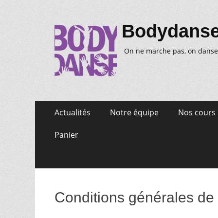
Bodydans
On ne marche pas, on danse
Aller
Premier
Actualités
Notre équipe
Nos cours
au
menu
contenu
Panier
Conditions générales de