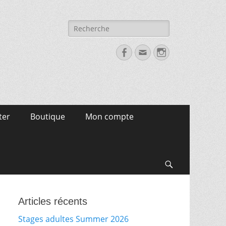
Recherche
pour:
Facebook
Email
Instagram
ter
Boutique
Mon compte
Search
Articles récents
Stages adultes Summer 2026