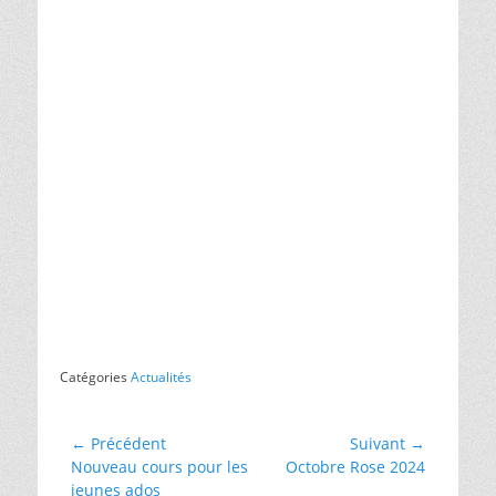
Catégories
Actualités
Navigation
← Précédent
Suivant →
Article
Article
Nouveau cours pour les
Octobre Rose 2024
de
précédent :
suivant :
jeunes ados