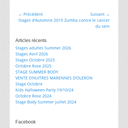
Navigation
← Précédent
Suivant →
Article
Article
Stages d’Automne 2019
Zumba contre le cancer
de
précédent :
suivant :
du sein
l’article
Articles récents
Stages adultes Summer 2026
Stages Avril 2026
Stages Octobre 2025
Octobre Rose 2025
STAGE SUMMER BODY
VENTE D’HUITRES MARENNES D’OLERON
Stage Octobre
Kids Halloween Party 19/10/24
Octobre Rose 2024
Stage Body Summer juillet 2024
Facebook