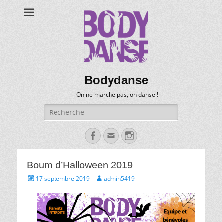
Bodydanse
On ne marche pas, on danse !
Recherche
pour:
Facebook
Email
Instagram
Boum d’Halloween 2019
Posté
Auteur
17 septembre 2019
admin5419
le