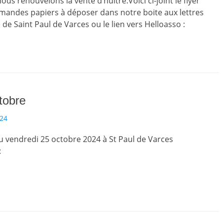
us renouvelons la vente d’huitre.Voici ci-joint le flyer
mandes papiers à déposer dans notre boite aux lettres
 de Saint Paul de Varces ou le lien vers Helloasso :
tobre
024
u vendredi 25 octobre 2024 à St Paul de Varces
: