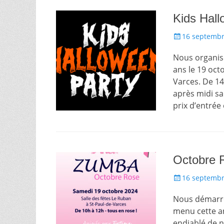
Kids Hall
Posté
16 septembr
le
Nous organiso
ans le 19 oct
Varces. De 14
après midi sa
prix d’entrée
Octobre 
Posté
16 septembr
le
Nous démarron
menu cette an
endiablé de n