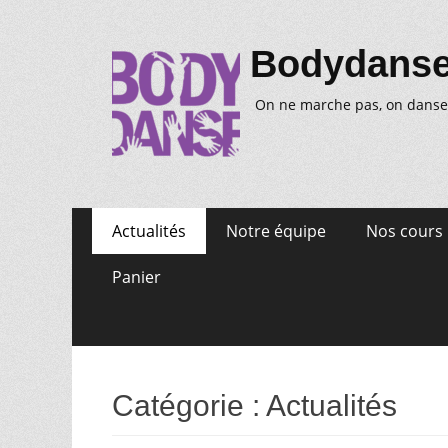
Bodydans
On ne marche pas, on danse
Aller
Premier
Actualités
Notre équipe
Nos cours
au
menu
contenu
Panier
Catégorie :
Actualités