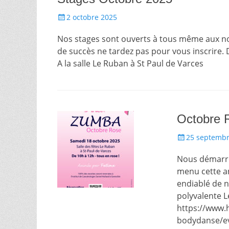
Posté
2 octobre 2025
le
Nos stages sont ouverts à tous même aux no
de succès ne tardez pas pour vous inscrire. 
A la salle Le Ruban à St Paul de Varces
Octobre 
Posté
25 septembr
le
Nous démarron
menu cette an
endiablé de n
polyvalente L
https://www.
bodydanse/e