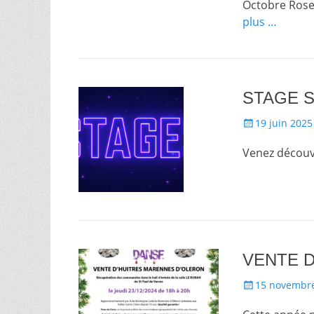
Octobre Rose
plus …
STAGE 
Posté
19 juin 2025
le
Venez découvr
VENTE 
Posté
15 novembr
le