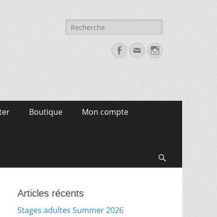
Recherche
pour:
Facebook
Email
Instagram
ter
Boutique
Mon compte
Search
Articles récents
Stages adultes Summer 2026