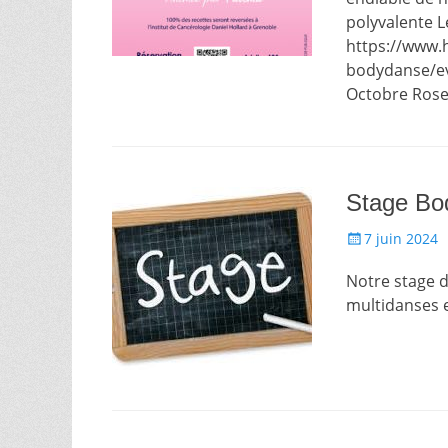
polyvalente L
https://www.
bodydanse/e
Octobre Rose
Stage Bod
Posté
7 juin 2024
le
Notre stage d
multidanses e