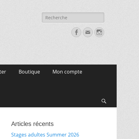
Recherche
pour:
Facebook
Email
Instagram
ter
Boutique
Mon compte
Search
Articles récents
Stages adultes Summer 2026