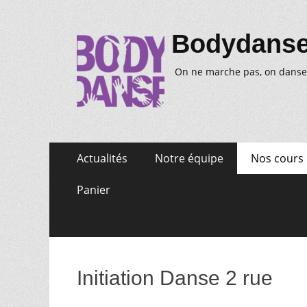
Bodydans
On ne marche pas, on danse
Aller
Premier
Actualités
Notre équipe
Nos cours
au
menu
contenu
Panier
Initiation Danse 2 rue