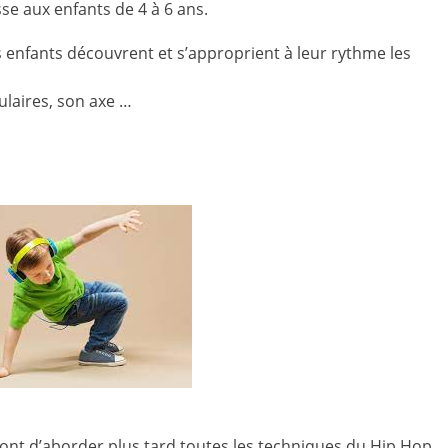
sse aux enfants de 4 à 6 ans.
 enfants découvrent et s’approprient à leur rythme les
culaires, son axe …
ront d’aborder plus tard toutes les techniques du Hip Hop,