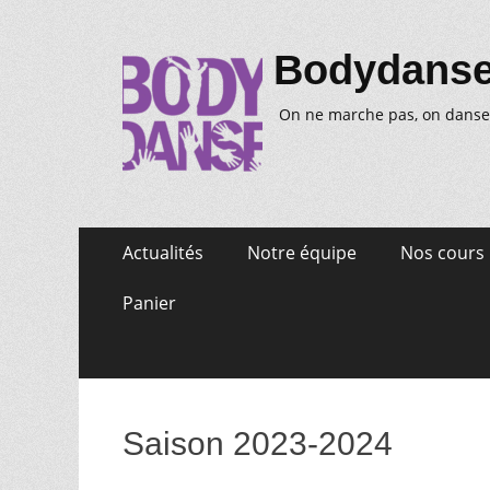
Bodydans
On ne marche pas, on danse
Aller
Premier
Actualités
Notre équipe
Nos cours
au
menu
contenu
Panier
Saison 2023-2024