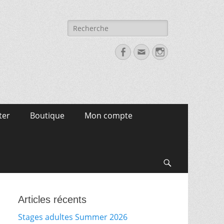
Recherche
pour:
Facebook
Email
Instagram
ter
Boutique
Mon compte
Search
Articles récents
Stages adultes Summer 2026