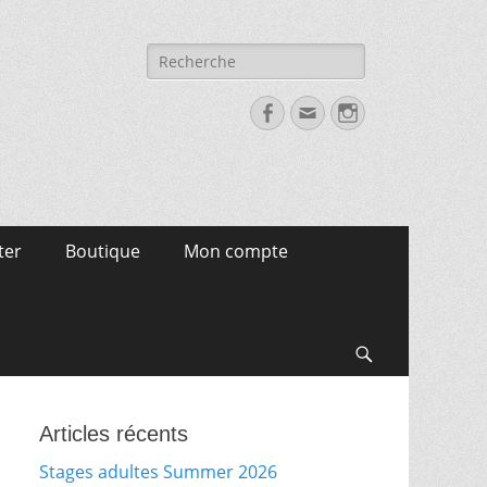
Recherche
pour:
Facebook
Email
Instagram
ter
Boutique
Mon compte
Search
Articles récents
Stages adultes Summer 2026