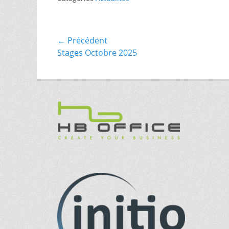
Navigation
← Précédent
Article
Stages Octobre 2025
de
précédent :
l’article