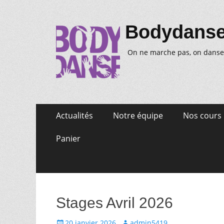
Bodydans
On ne marche pas, on danse
Aller
Premier
Actualités
Notre équipe
Nos cours
au
menu
contenu
Panier
Stages Avril 2026
Posté
Auteur
20 janvier 2026
admin5419