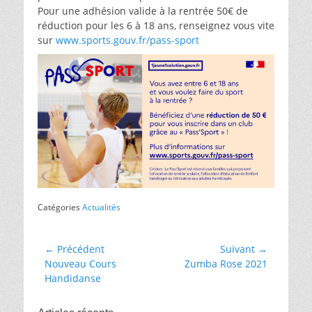
Pour une adhésion valide à la rentrée 50€ de
réduction pour les 6 à 18 ans, renseignez vous vite
sur
www.sports.gouv.fr/pass-sport
Catégories
Actualités
Navigation
← Précédent
Suivant →
Article
Article
Nouveau Cours
Zumba Rose 2021
de
précédent :
suivant :
Handidanse
l’article