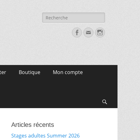
Recherche
pour:
Facebook
Email
Instagram
ter
Boutique
Mon compte
Search
Articles récents
Stages adultes Summer 2026