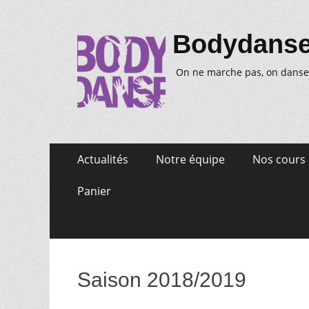
Bodydans
On ne marche pas, on danse
Aller
Premier
Actualités
Notre équipe
Nos cours
au
menu
contenu
Panier
Saison 2018/2019