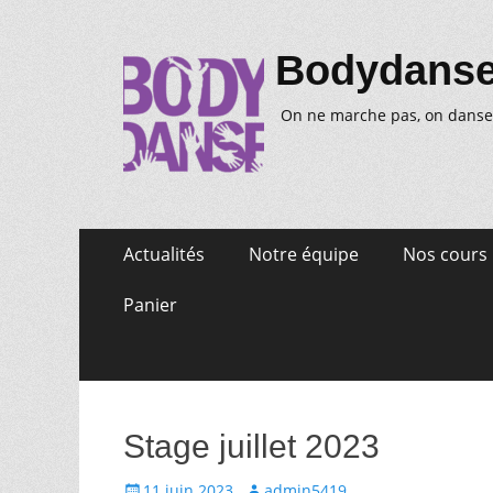
Bodydans
On ne marche pas, on danse
Aller
Premier
Actualités
Notre équipe
Nos cours
au
menu
contenu
Panier
Stage juillet 2023
Posté
Auteur
11 juin 2023
admin5419