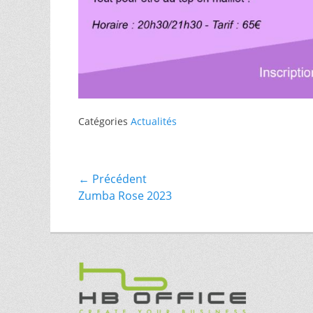
Catégories
Actualités
Navigation
← Précédent
Article
Zumba Rose 2023
de
précédent :
l’article