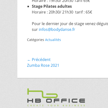
Horaire : 19h30/ 20h30 Tarif 65€
Stage Pilates adultes
Horaire : 20h30/ 21h30 tarif : 65€
Pour le dernier jour de stage venez dégui
sur
infos@bodydanse.fr
Catégories
Actualités
Navigation
← Précédent
Article
Zumba Rose 2021
de
précédent :
l’article