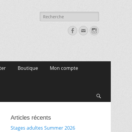
Recherche
pour:
Facebook
Email
Instagram
ter
Boutique
Mon compte
Search
Articles récents
Stages adultes Summer 2026