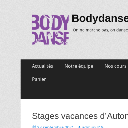
Bodydans
On ne marche pas, on danse
Aller
Premier
Actualités
Notre équipe
Nos cours
au
menu
contenu
Panier
Stages vacances d’Aut
Posté
Auteur
28 septembre 2021
admin5419